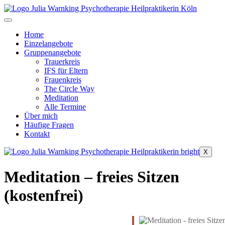
Zum
Inhalt
springen
Home
Einzelangebote
Gruppenangebote
Trauerkreis
IFS für Eltern
Frauenkreis
The Circle Way
Meditation
Alle Termine
Über mich
Häufige Fragen
Kontakt
X
Meditation – freies Sitzen
(kostenfrei)