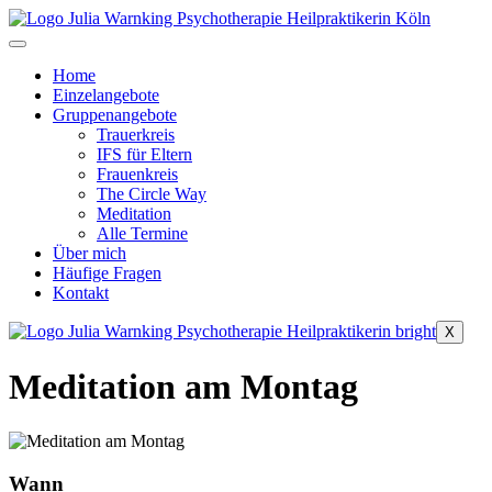
Zum
Inhalt
springen
Home
Einzelangebote
Gruppenangebote
Trauerkreis
IFS für Eltern
Frauenkreis
The Circle Way
Meditation
Alle Termine
Über mich
Häufige Fragen
Kontakt
X
Meditation am Montag
Wann