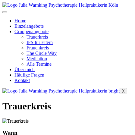
Zum
Inhalt
springen
Home
Einzelangebote
Gruppenangebote
Trauerkreis
IFS für Eltern
Frauenkreis
The Circle Way
Meditation
Alle Termine
Über mich
Häufige Fragen
Kontakt
X
Trauerkreis
Wann