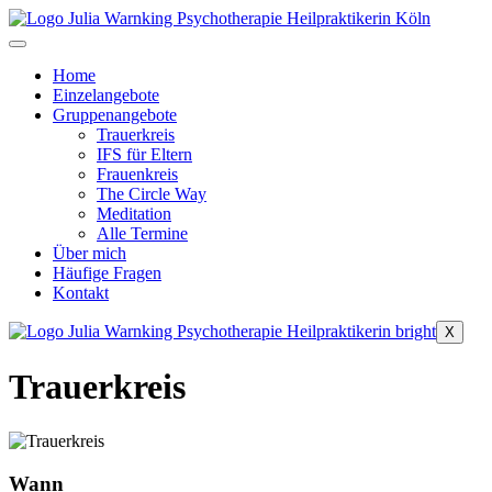
Zum
Inhalt
springen
Home
Einzelangebote
Gruppenangebote
Trauerkreis
IFS für Eltern
Frauenkreis
The Circle Way
Meditation
Alle Termine
Über mich
Häufige Fragen
Kontakt
X
Trauerkreis
Wann